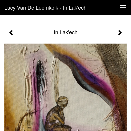
Lucy Van De Leemkolk - In Lak'ech
Tog
navi
In Lak'ech