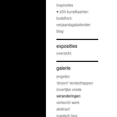
inspiraties
♥ 250 kunstkaarten
buddha's
verjaardagskalender
blog
exposities
overzicht
galerie
engelen
'droom' landschappen
innerlijke vrede
veranderingen
verkocht werk
abstract
magisch bos