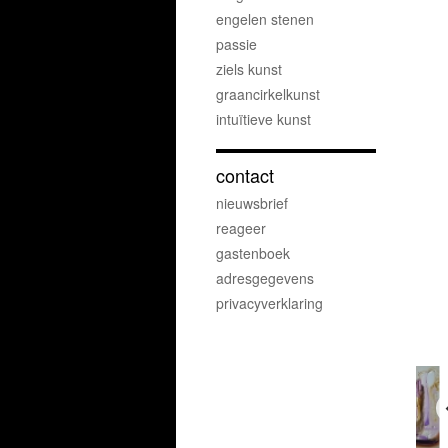
engelen stenen
passie
ziels kunst
graancirkelkunst
intuïtieve kunst
contact
nieuwsbrief
reageer
gastenboek
adresgegevens
privacyverklaring