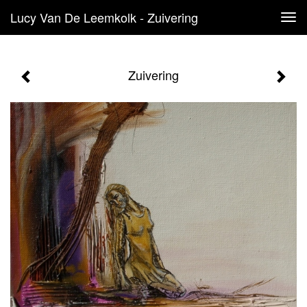
Lucy Van De Leemkolk - Zuivering
Tog
navi
Zuivering