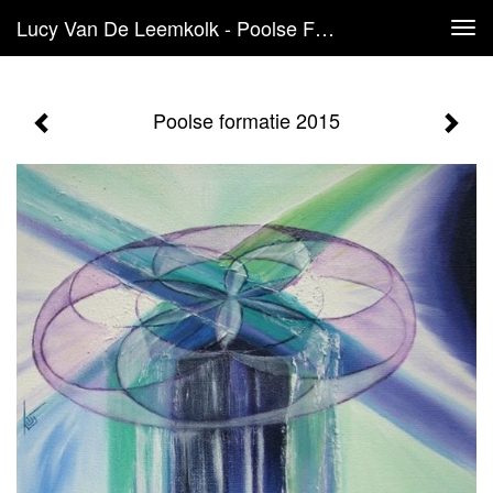
Lucy Van De Leemkolk - Poolse Formatie 2015
Tog
navi
Poolse formatie 2015