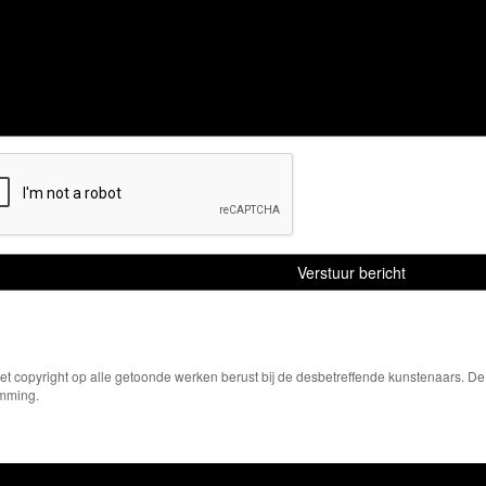
Het copyright op alle getoonde werken berust bij de desbetreffende kunstenaars. 
emming.