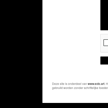
Deze site is onderdeel van
www.exto.art
. 
gebruikt worden zonder schriftelijke toest