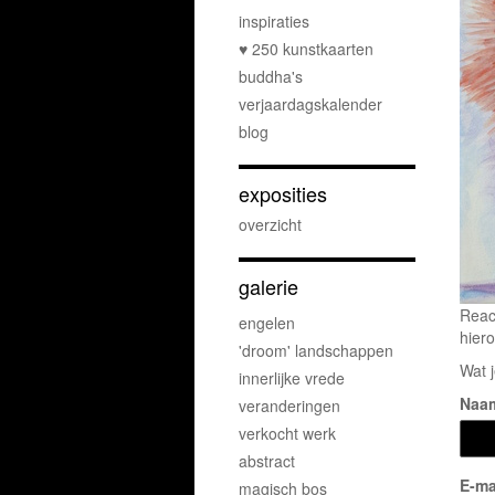
inspiraties
♥ 250 kunstkaarten
buddha's
verjaardagskalender
blog
exposities
overzicht
galerie
Reac
engelen
hiero
'droom' landschappen
Wat j
innerlijke vrede
Naa
veranderingen
verkocht werk
abstract
E-ma
magisch bos