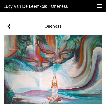
Lucy Van De Leemkolk - Oneness
Tog
navi
Oneness