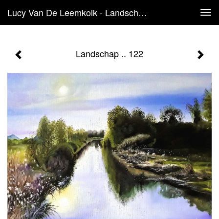
Lucy Van De Leemkolk - Landschap .. 122
Tog
navi
Landschap .. 122