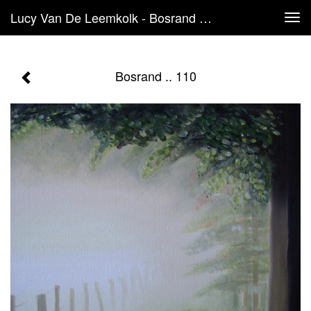
Lucy Van De Leemkolk - Bosrand .. 110
Tog
navi
Bosrand .. 110