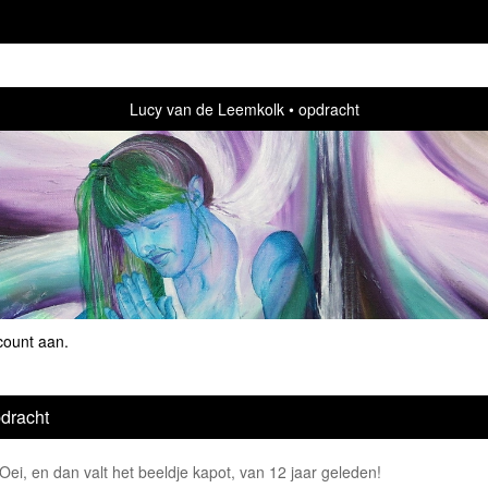
Lucy van de Leemkolk
opdracht
count aan
.
dracht
Oei, en dan valt het beeldje kapot, van 12 jaar geleden!