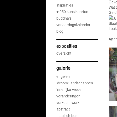
Gekoc
inspiraties
Wat z
♥ 250 kunstkaarten
Geluk
buddha's
Staat
verjaardagskalender
Leuk
blog
Art 
exposities
overzicht
galerie
engelen
'droom' landschappen
innerlijke vrede
veranderingen
verkocht werk
abstract
magisch bos