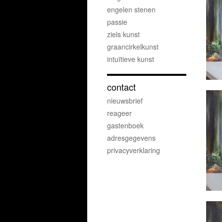
engelen stenen
passie
ziels kunst
graancirkelkunst
intuïtieve kunst
contact
nieuwsbrief
reageer
gastenboek
adresgegevens
privacyverklaring